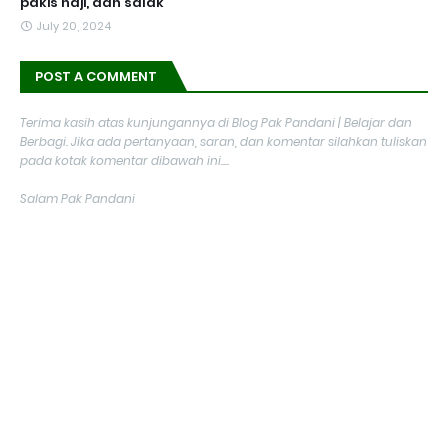
pakis haji, dan salak
July 20, 2024
POST A COMMENT
Terima kasih atas kunjungannya di Blog Pak Pandani | Belajar dan
Berbagi. Jika ada pertanyaan, saran, dan komentar silahkan tuliskan
pada kotak komentar dibawah ini....
Salam Pak Pandani