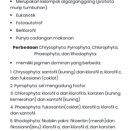
Merupakan kelompok alga/ganggang (protista
murip tumbuhan).
Eukariotik
Fotoautotrof
Berklorofil
Punya cadangan makanan
Perbedaan
Chrysophyta, Pyrrophyta, Chlorophyta,
Phaeophyta, dan Rhodophyta:
memiliki pigmen dominan yang berbeda:
Chrysophyta: xantofil (kuning) dan klorofil a, klorofil c,
dan fukosianin (coklat)
Pyrrophyta: sel mengadung fosfor
Chlorophyta: klorofil a dan klorofil b, karaten (kuning
kemerahan) dan xantofil (kuning)
Phaeophyta: fukosantin(coklat), klorofil a, klorofil c,
dan xantofil.
Rhodophyta: fikobilin yakni fikoeritin (merah)dan
fikosianin(biru). Klorofil a, dan klorofil d, dan karoten.