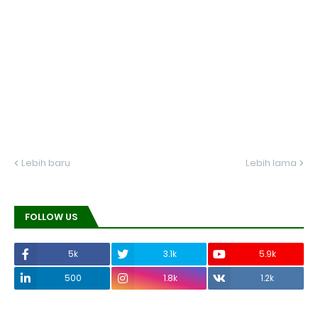
Lebih baru
Lebih lama
FOLLOW US
5k
3.1k
5.9k
500
1.8k
1.2k