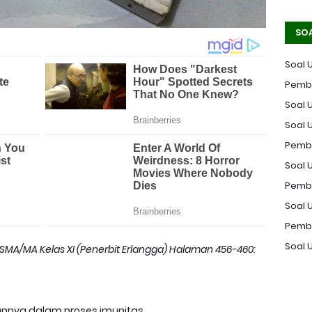
SO
Soal 
Pemba
Soal U
Soal 
Pemba
Soal U
Pemba
Soal 
Pemba
Soal 
k SMA/MA Kelas XI (Penerbit Erlangga) Halaman 456-460:
nannya dalam proses imunitas.