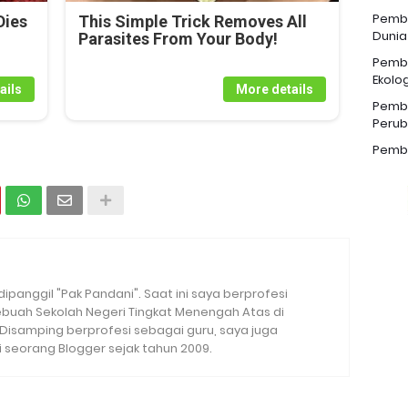
Pemba
Dies
This Simple Trick Removes All
Dunia
Parasites From Your Body!
Pemba
Ekolog
ails
More details
Pemba
Perub
Pemba
 dipanggil "Pak Pandani". Saat ini saya berprofesi
sebuah Sekolah Negeri Tingkat Menengah Atas di
. Disamping berprofesi sebagai guru, saya juga
seorang Blogger sejak tahun 2009.