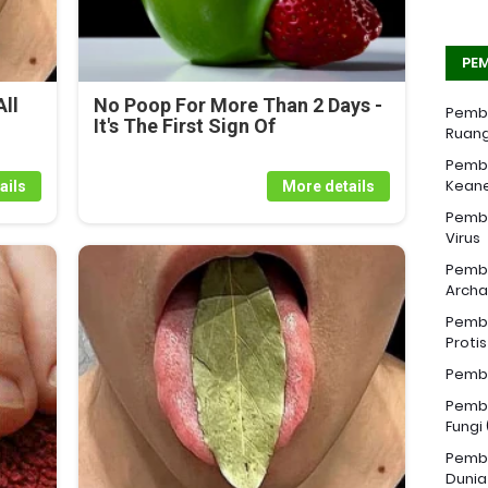
PEM
ll
No Poop For More Than 2 Days -
Pemba
It's The First Sign Of
Ruang
Pemba
Kean
ails
More details
Pemba
Virus
Pemba
Archa
Pemba
Proti
Pemba
Pemba
Fungi
Pemba
Dunia