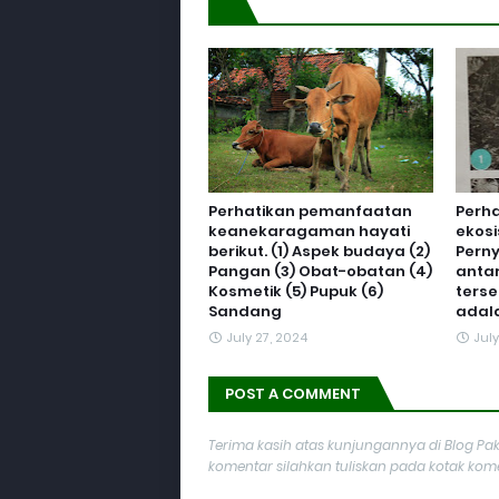
Perhatikan pemanfaatan
Perh
keanekaragaman hayati
ekosi
berikut. (1) Aspek budaya (2)
Pern
Pangan (3) Obat-obatan (4)
anta
Kosmetik (5) Pupuk (6)
terse
Sandang
adalah
July 27, 2024
July
POST A COMMENT
Terima kasih atas kunjungannya di Blog Pak
komentar silahkan tuliskan pada kotak komen