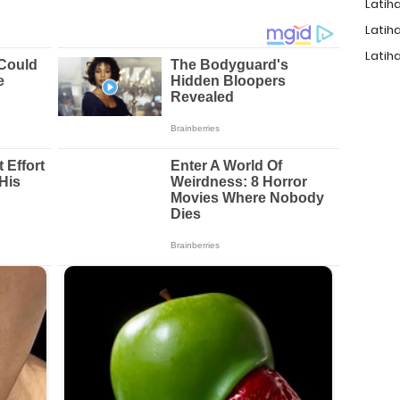
Latiha
Latiha
Latiha