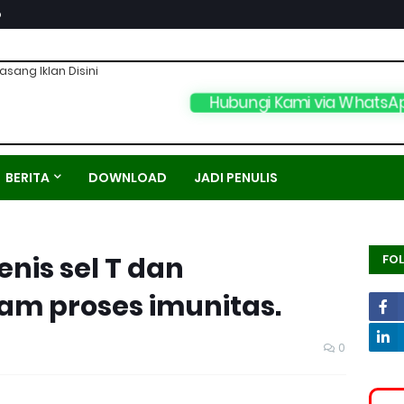
p
asang Iklan Disini
Hubungi Kami via WhatsA
BERITA
DOWNLOAD
JADI PENULIS
enis sel T dan
FO
m proses imunitas.
0