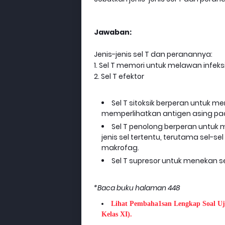
Jawaban:
Jenis-jenis sel T dan peranannya:
1. Sel T memori untuk melawan infek
2. Sel T efektor
Sel T sitoksik berperan untuk 
memperlihatkan antigen asing p
Sel T penolong berperan untuk 
jenis sel tertentu, terutama sel-se
makrofag.
Sel T supresor untuk menekan sel
*Baca buku halaman 448
Lihat Pembaha1san Lengkap Soal Uj
Kelas XI).