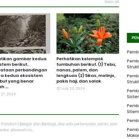
View all
PEM
Pemba
atikan gambar kedua
Perhatikan kelompok
Pemba
stem berikut.
tumbuhan berikut. (1) Tebu,
Struk
yataan perbandingan
nanas, palem, dan
ra kedua ekosistem
lengkuas (2) Sikas, melinjo,
Pemba
but yang benar
pakis haji, dan salak
Struk
 ...
July 20, 2024
Pemba
 27, 2024
Siste
Pemba
Sitem 
Pemba
 Pandani | Belajar dan Berbagi. Jika ada pertanyaan, saran, dan
Pemba
tar dibawah ini....
Makan