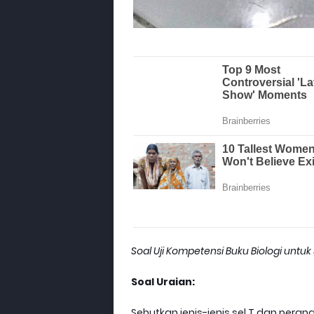
Soal Uji Kompetensi Buku Biologi untu
Soal Uraian:
Sebutkan jenis-jenis sel T dan pera