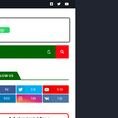
pp
LLOW US
5k
3.1k
5.9k
500
1.8k
1.2k