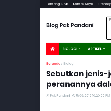
Tentang Situs
Kontak Saya
Sitema
P
Blog Pak Pandani
BIOLOGI
ARTIKEL
Beranda
Biologi
Sebutkan jenis-j
peranannya dala
Pak Pandani
5/09/2019 10:20:00 PM