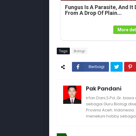
Fungus Is A Parasite, And It 
From A Drop Of Plain...
More det
Tags
Biologi
Berbagi
Pak Pandani
Irfan Dani,S.Pd.,Gr. biasa
sebagai Guru Biologi di
Provinsi Aceh. Indonesia
menekuni hobby sebagai 