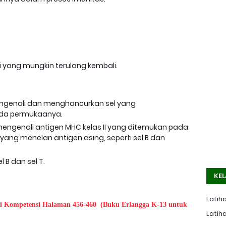
si yang mungkin terulang kembali.
mengenali dan menghancurkan sel yang
ada permukaanya.
mengenali antigen MHC kelas II yang ditemukan pada
l yang menelan antigen asing, seperti sel B dan
 B dan sel T.
KEL
Latiha
i Kompetensi Halaman 456-460
(Buku Erlangga K-13 untuk
Latiha